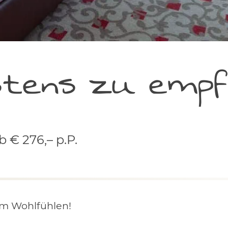
tens zu empf
b € 276,– p.P.
um Wohlfühlen!