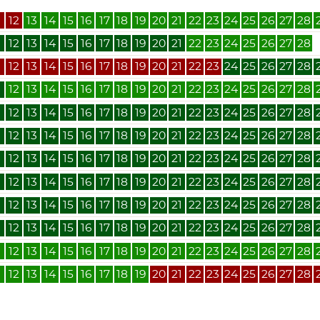
1
12
13
14
15
16
17
18
19
20
21
22
23
24
25
26
27
28
1
12
13
14
15
16
17
18
19
20
21
22
23
24
25
26
27
28
1
12
13
14
15
16
17
18
19
20
21
22
23
24
25
26
27
28
1
12
13
14
15
16
17
18
19
20
21
22
23
24
25
26
27
28
1
12
13
14
15
16
17
18
19
20
21
22
23
24
25
26
27
28
1
12
13
14
15
16
17
18
19
20
21
22
23
24
25
26
27
28
1
12
13
14
15
16
17
18
19
20
21
22
23
24
25
26
27
28
1
12
13
14
15
16
17
18
19
20
21
22
23
24
25
26
27
28
1
12
13
14
15
16
17
18
19
20
21
22
23
24
25
26
27
28
1
12
13
14
15
16
17
18
19
20
21
22
23
24
25
26
27
28
1
12
13
14
15
16
17
18
19
20
21
22
23
24
25
26
27
28
1
12
13
14
15
16
17
18
19
20
21
22
23
24
25
26
27
28