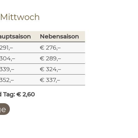
 Mittwoch
auptsaison
Nebensaison
291,–
€ 276,–
304,–
€ 289,–
339,–
€ 324,–
352,–
€ 337,–
 Tag: € 2,60
ge