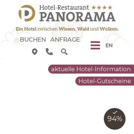
Zum Inhalt springen
Zur Navigation springen
Zum Fußbereich springen
Ein Hotel
zwischen
Wiesen, Wald
und
Wolken.
BUCHEN
ANFRAGE
EN
aktuelle Hotel-Information
Hotel-Gutscheine