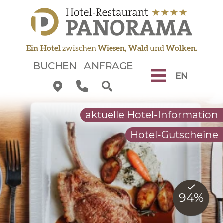
Zum Inhalt springen
Zur Navigation springen
Zum Fußbereich springen
Ein Hotel
zwischen
Wiesen, Wald
und
Wolken.
BUCHEN
ANFRAGE
EN
aktuelle Hotel-Information
Hotel-Gutscheine