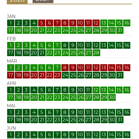
JAN
1
2
3
4
5
6
7
8
9
10
11
12
13
14
15
16
17
18
19
20
21
22
23
24
25
26
27
28
29
30
31
FEB
1
2
3
4
5
6
7
8
9
10
11
12
13
14
15
16
17
18
19
20
21
22
23
24
25
26
27
28
MÄR
1
2
3
4
5
6
7
8
9
10
11
12
13
14
15
16
17
18
19
20
21
22
23
24
25
26
27
28
29
30
31
APR
1
2
3
4
5
6
7
8
9
10
11
12
13
14
15
16
17
18
19
20
21
22
23
24
25
26
27
28
29
30
MAI
1
2
3
4
5
6
7
8
9
10
11
12
13
14
15
16
17
18
19
20
21
22
23
24
25
26
27
28
29
30
31
JUN
1
2
3
4
5
6
7
8
9
10
11
12
13
14
15
16