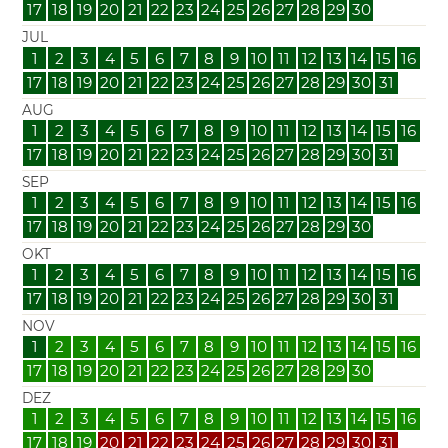
17
18
19
20
21
22
23
24
25
26
27
28
29
30
JUL
1
2
3
4
5
6
7
8
9
10
11
12
13
14
15
16
17
18
19
20
21
22
23
24
25
26
27
28
29
30
31
AUG
1
2
3
4
5
6
7
8
9
10
11
12
13
14
15
16
17
18
19
20
21
22
23
24
25
26
27
28
29
30
31
SEP
1
2
3
4
5
6
7
8
9
10
11
12
13
14
15
16
17
18
19
20
21
22
23
24
25
26
27
28
29
30
OKT
1
2
3
4
5
6
7
8
9
10
11
12
13
14
15
16
17
18
19
20
21
22
23
24
25
26
27
28
29
30
31
NOV
1
2
3
4
5
6
7
8
9
10
11
12
13
14
15
16
17
18
19
20
21
22
23
24
25
26
27
28
29
30
DEZ
1
2
3
4
5
6
7
8
9
10
11
12
13
14
15
16
17
18
19
20
21
22
23
24
25
26
27
28
29
30
31