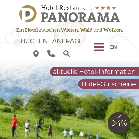
Zum Inhalt springen
Zur Navigation springen
Zum Fußbereich springen
Ein Hotel
zwischen
Wiesen, Wald
und
Wolken.
BUCHEN
ANFRAGE
EN
aktuelle Hotel-Information
Hotel-Gutscheine